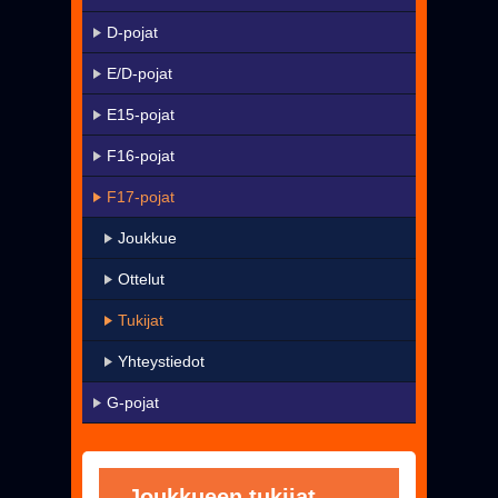
KaMa-VIP
D-pojat
Yhteystiedot
E/D-pojat
▼
Harrastetoiminta
E15-pojat
▼
Seura
F16-pojat
Uutiset
F17-pojat
Pelissä mukana
Joukkue
Jäseneksi - Hanki oma KaMa-korttisi!
Ottelut
Tukijat
Yhteystiedot
G-pojat
Joukkueen tukijat