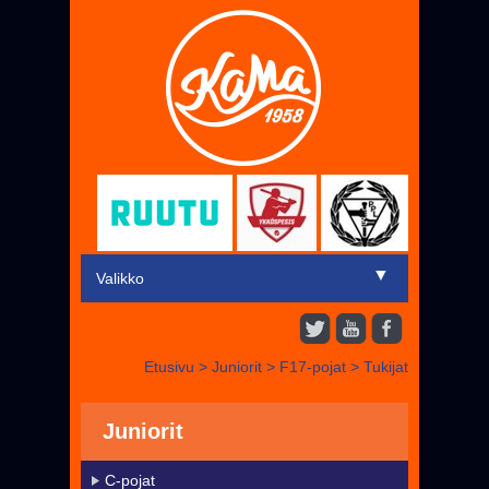
▼
Valikko
Etusivu
Etusivu
>
Juniorit
>
F17-pojat
>
Tukijat
▼
Miehet
▼
Juniorit
Juniorit
Liput
C-pojat