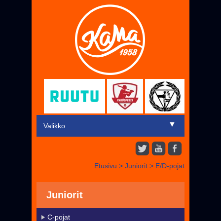
▼
Valikko
Etusivu
Etusivu
>
Juniorit
>
E/D-pojat
▼
Miehet
▼
Juniorit
Juniorit
Liput
C-pojat