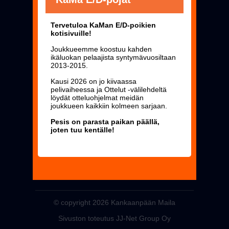
Tervetuloa KaMan E/D-poikien
kotisivuille!
Joukkueemme koostuu kahden
ikäluokan pelaajista syntymävuosiltaan
2013-2015.
Kausi 2026 on jo kiivaassa
pelivaiheessa ja
Ottelut
-välilehdeltä
löydät otteluohjelmat meidän
joukkueen kaikkiin kolmeen sarjaan.
Pesis on parasta paikan päällä,
joten tuu kentälle!
© copyright 2026 Kankaanpään Maila
Sivuston toteutus JJ-Net Group Oy