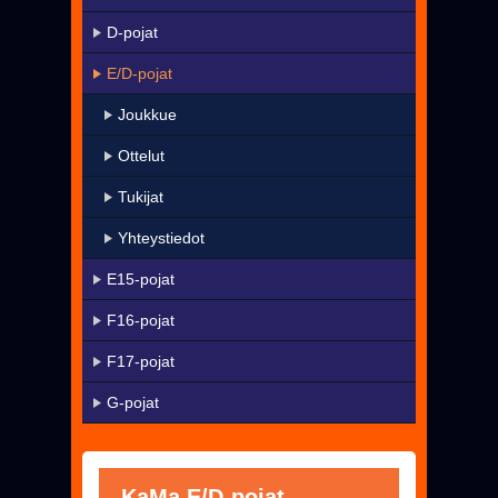
KaMa-VIP
D-pojat
Yhteystiedot
E/D-pojat
▼
Harrastetoiminta
Joukkue
▼
Seura
Ottelut
Uutiset
Tukijat
Pelissä mukana
Yhteystiedot
Jäseneksi - Hanki oma KaMa-korttisi!
E15-pojat
F16-pojat
F17-pojat
G-pojat
KaMa E/D-pojat