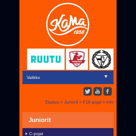
▼
Valikko
Etusivu
Etusivu
>
Juniorit
>
F16-pojat
>
▼
Info
Miehet
▼
Juniorit
Juniorit
Liput
C-pojat