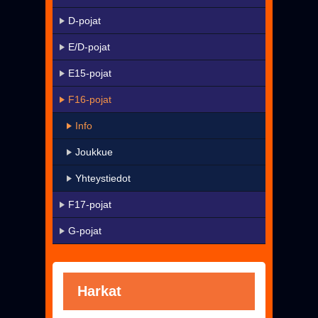
KaMa-VIP
D-pojat
Yhteystiedot
E/D-pojat
▼
Harrastetoiminta
E15-pojat
▼
Seura
F16-pojat
Uutiset
Info
Pelissä mukana
Joukkue
Jäseneksi - Hanki oma KaMa-korttisi!
Yhteystiedot
F17-pojat
G-pojat
Harkat