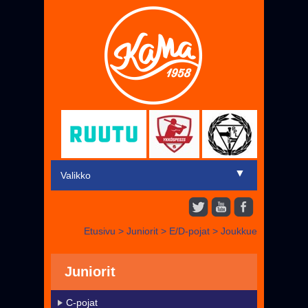
▼
Valikko
Etusivu
Etusivu
>
Juniorit
>
E/D-pojat
>
Joukkue
▼
Miehet
▼
Juniorit
Juniorit
Liput
C-pojat