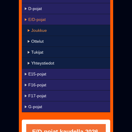
KaMa-VIP
D-pojat
Yhteystiedot
E/D-pojat
▼
Harrastetoiminta
Joukkue
▼
Seura
Ottelut
Uutiset
Tukijat
Pelissä mukana
Yhteystiedot
Jäseneksi - Hanki oma KaMa-korttisi!
E15-pojat
F16-pojat
F17-pojat
G-pojat
E/D-pojat kaudella 2026