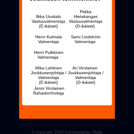
Pekka
Ilkka Uusitalo
Hietakangas
Vastuuvalmentaja
Vastuuvalmentaja
(E-ikäiset)
(D-ikäiset)
Henri Kulmala
Sami Lindström
Valmentaja
Valmentaja
Henri Pulkkinen
Valmentaja
Mika Lahtinen
Ari Virolainen
Joukkueenjohtaja /
Joukkueenjohtaja /
Valmentaja
Valmentaja
(E-ikäiset)
(D-ikäiset)
Jenni Virolainen
Rahastonhoitaja
© copyright 2026 Kankaanpään Maila