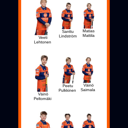
Matias
Santtu
Mattila
Lindström
Veeti
Lehtonen
Väinö
Peetu
Saimala
Pulkkinen
Väinö
Peltomäki