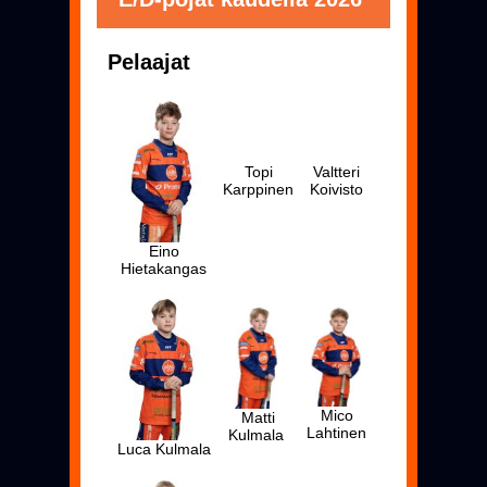
Pelaajat
Topi
Valtteri
Karppinen
Koivisto
Eino
Hietakangas
Mico
Matti
Lahtinen
Kulmala
Luca Kulmala