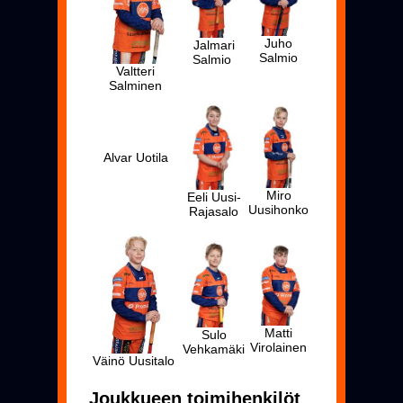
Juho
Jalmari
Salmio
Salmio
Valtteri
Salminen
Alvar Uotila
Miro
Eeli Uusi-
Uusihonko
Rajasalo
Matti
Sulo
Virolainen
Vehkamäki
Väinö Uusitalo
Joukkueen toimihenkilöt