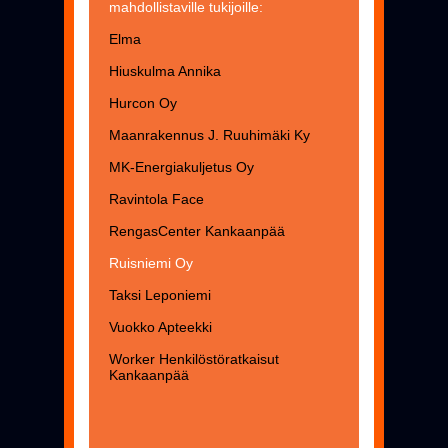
mahdollistaville tukijoille:
Elma
Hiuskulma Annika
Hurcon Oy
Maanrakennus J. Ruuhimäki Ky
MK-Energiakuljetus Oy
Ravintola Face
RengasCenter Kankaanpää
Ruisniemi Oy
Taksi Leponiemi
Vuokko Apteekki
Worker Henkilöstöratkaisut
Kankaanpää