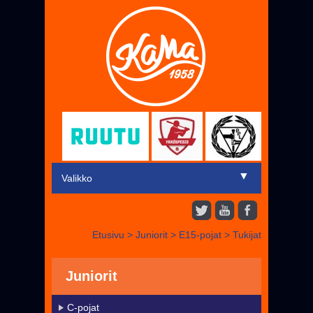
▼
Valikko
Etusivu
Etusivu
>
Juniorit
>
E15-pojat
>
Tukijat
▼
Miehet
▼
Juniorit
Juniorit
Liput
C-pojat