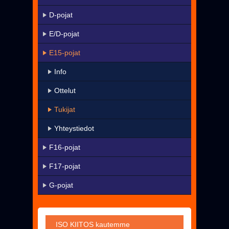
KaMa-VIP
D-pojat
Yhteystiedot
E/D-pojat
▼
Harrastetoiminta
E15-pojat
▼
Seura
Info
Uutiset
Ottelut
Pelissä mukana
Tukijat
Jäseneksi - Hanki oma KaMa-korttisi!
Yhteystiedot
F16-pojat
F17-pojat
G-pojat
ISO KIITOS kautemme