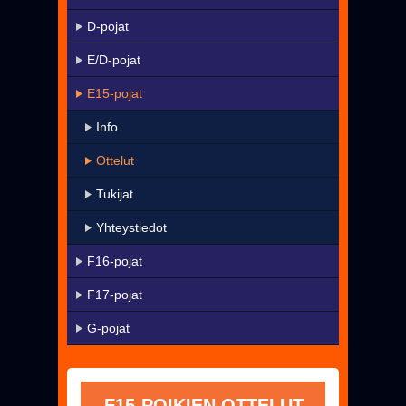
KaMa-VIP
D-pojat
Yhteystiedot
E/D-pojat
▼
Harrastetoiminta
E15-pojat
▼
Seura
Info
Uutiset
Ottelut
Pelissä mukana
Tukijat
Jäseneksi - Hanki oma KaMa-korttisi!
Yhteystiedot
F16-pojat
F17-pojat
G-pojat
F15-POIKIEN OTTELUT