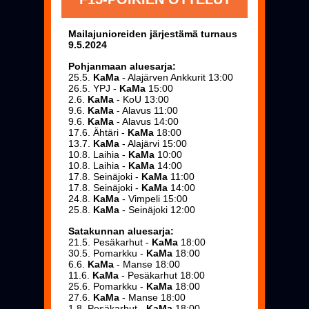
Mailajunioreiden järjestämä turnaus
9.5.2024
Pohjanmaan aluesarja:
25.5.
KaMa
- Alajärven Ankkurit 13:00
26.5. YPJ -
KaMa
15:00
2.6.
KaMa
- KoU 13:00
9.6.
KaMa
- Alavus 11:00
9.6.
KaMa
- Alavus 14:00
17.6. Ähtäri -
KaMa
18:00
13.7.
KaMa
- Alajärvi 15:00
10.8. Laihia -
KaMa
10:00
10.8. Laihia -
KaMa
14:00
17.8. Seinäjoki -
KaMa
11:00
17.8. Seinäjoki -
KaMa
14:00
24.8.
KaMa
- Vimpeli 15:00
25.8.
KaMa
- Seinäjoki 12:00
Satakunnan aluesarja:
21.5. Pesäkarhut -
KaMa
18:00
30.5. Pomarkku -
KaMa
18:00
6.6.
KaMa
- Manse 18:00
11.6.
KaMa
- Pesäkarhut 18:00
25.6. Pomarkku -
KaMa
18:00
27.6.
KaMa
- Manse 18:00
1.8. Pesäkarhut -
KaMa
18:00