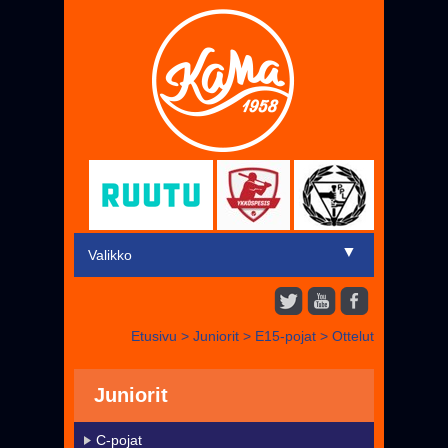
▼
Valikko
Etusivu
Etusivu
>
Juniorit
>
E15-pojat
>
Ottelut
▼
Miehet
▼
Juniorit
Juniorit
Liput
C-pojat