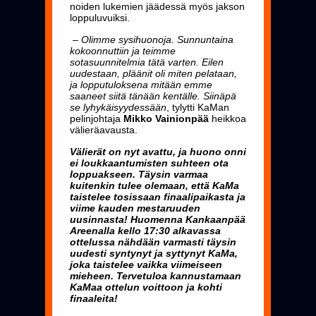
noiden lukemien jäädessä myös jakson
loppuluvuiksi.
– Olimme sysihuonoja. Sunnuntaina
kokoonnuttiin ja teimme
sotasuunnitelmia tätä varten. Eilen
uudestaan, pläänit oli miten pelataan,
ja lopputuloksena mitään emme
saaneet siitä tänään kentälle. Siinäpä
se lyhykäisyydessään
, tylytti KaMan
pelinjohtaja
Mikko Vainionpää
heikkoa
välieräavausta.
Välierät on nyt avattu, ja huono onni
ei loukkaantumisten suhteen ota
loppuakseen. Täysin varmaa
kuitenkin tulee olemaan, että KaMa
taistelee tosissaan finaalipaikasta ja
viime kauden mestaruuden
uusinnasta! Huomenna Kankaanpää
Areenalla kello 17:30 alkavassa
ottelussa nähdään varmasti täysin
uudesti syntynyt ja syttynyt KaMa,
joka taistelee vaikka viimeiseen
mieheen. Tervetuloa kannustamaan
KaMaa ottelun voittoon ja kohti
finaaleita!