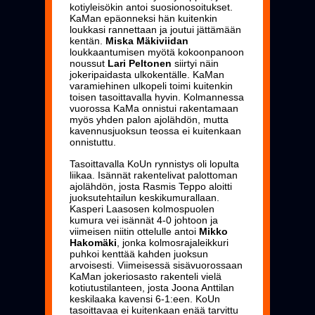
kotiyleisökin antoi suosionosoitukset.
KaMan epäonneksi hän kuitenkin
loukkasi rannettaan ja joutui jättämään
kentän.
Miska Mäkiviidan
l
oukkaantumisen myötä kokoonpanoon
noussut
Lari Peltonen
siirtyi näin
jokeripaidasta ulkokentälle. KaMan
varamiehinen ulkopeli toimi kuitenkin
toisen tasoittavalla hyvin. Kolmannessa
vuorossa KaMa onnistui rakentamaan
myös yhden palon ajolähdön, mutta
kavennusjuoksun teossa ei kuitenkaan
onnistuttu.
Tasoittavalla KoUn rynnistys oli lopulta
liikaa. Isännät rakentelivat palottoman
ajolähdön, josta Rasmis Teppo aloitti
juoksutehtailun keskikumurallaan.
Kasperi Laasosen kolmospuolen
kumura vei isännät 4-0 johtoon ja
viimeisen niitin ottelulle antoi
Mikko
Hakomäki
, jonka kolmosrajaleikkuri
puhkoi kenttää kahden juoksun
arvoisesti. Viimeisessä sisävuorossaan
KaMan jokeriosasto rakenteli vielä
kotiutustilanteen, josta Joona Anttilan
keskilaaka kavensi 6-1:een. KoUn
tasoittavaa ei kuitenkaan enää tarvittu