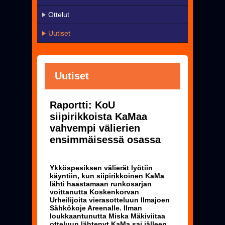
KaMa-VIP
Ottelut
Yhteystiedot
Uutiset
▼
Harrastetoiminta
▼
Seura
Uutiset
Uutiset
Raportti: KoU
Pelissä mukana
siipirikkoista KaMaa
Jäseneksi - Hanki oma KaMa-korttisi!
vahvempi välierien
ensimmäisessä osassa
Ykköspesiksen välierät lyötiin
käyntiin, kun siipirikkoinen KaMa
lähti haastamaan runkosarjan
voittanutta Koskenkorvan
Urheilijoita vierasotteluun Ilmajoen
Sähkökoje Areenalle. Ilman
loukkaantunutta Miska Mäkiviitaa
otteluun lähtenyt KaMa sai jälleen