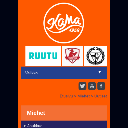
▼
Valikko
Etusivu
Etusivu
>
Miehet
>
Uutiset
▼
Miehet
▼
Juniorit
Miehet
Liput
Joukkue