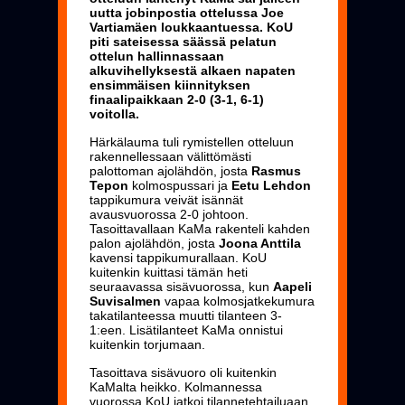
uutta jobinpostia ottelussa Joe
Vartiamäen loukkaantuessa. KoU
piti sateisessa säässä pelatun
ottelun hallinnassaan
alkuvihellyksestä alkaen napaten
ensimmäisen kiinnityksen
finaalipaikkaan 2-0 (3-1, 6-1)
voitolla.
Härkälauma tuli rymistellen otteluun
rakennellessaan välittömästi
palottoman ajolähdön, josta
Rasmus
Tepon
kolmospussari ja
Eetu Lehdon
tappikumura veivät isännät
avausvuorossa 2-0 johtoon.
Tasoittavallaan KaMa rakenteli kahden
palon ajolähdön, josta
Joona Anttila
kavensi tappikumurallaan. KoU
kuitenkin kuittasi tämän heti
seuraavassa sisävuorossa, kun
Aapeli
Suvisalmen
vapaa kolmosjatkekumura
takatilanteessa muutti tilanteen 3-
1:een. Lisätilanteet KaMa onnistui
kuitenkin torjumaan.
Tasoittava sisävuoro oli kuitenkin
KaMalta heikko. Kolmannessa
vuorossa KoU jatkoi tilannetehtailuaan,