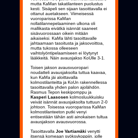
mutta KaMan takatilanteen puolustus
kesti. Sisäpeli sen sijaan tasoittavalla ei
ottanut auetakseen. Viimeisessä
vuoroparissa KaMan
nollatilannepelaaminen ulkona oli
mallikasta eivätkä isännät saaneet
sisävuorossaan oikein mitään
aikaiseksi. KaMa lähti tasoittavalle
jahtaamaan tasoitusta ja jaksovoittoa,
mutta tukossa olleeseen
vaihtolyöntipelaamiseen ei löytynyt
lääkkeitä. Näin avausjakso KoUlle 3-1.
Toisen jakson avausvuoropari
noudatteli avausjaksolta tuttua kaavaa,
kun KaMa jäi aloittavalla
kolmostilanteitta ja KoUn rakennellessa
tasoittavalla yhden palon ajolähdön.
Rasmus Tepon keskipomppu ja
Kasperi Laasosen
kolmosluukkuisku
veivät isännät avausjaksolta tuttuun 2-0
johtoon. Toisessa vuoroparissa KaMan
kolmostilanteeton putki venyi
entisestään tähän asti ainokaisen tultua
avausjakson avausvuorossa.
Tasoittavalla
Joe Vartiamäki
venytti
itsensä komeaan syöksykoppiin, jolle